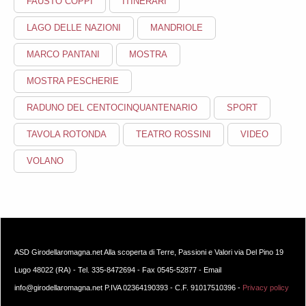
FAUSTO COPPI
ITINERARI
LAGO DELLE NAZIONI
MANDRIOLE
MARCO PANTANI
MOSTRA
MOSTRA PESCHERIE
RADUNO DEL CENTOCINQUANTENARIO
SPORT
TAVOLA ROTONDA
TEATRO ROSSINI
VIDEO
VOLANO
ASD Girodellaromagna.net Alla scoperta di Terre, Passioni e Valori via Del Pino 19
Lugo 48022 (RA) - Tel. 335-8472694 - Fax 0545-52877 - Email
info@girodellaromagna.net P.IVA 02364190393 - C.F. 91017510396 -
Privacy policy