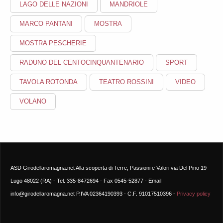
LAGO DELLE NAZIONI
MANDRIOLE
MARCO PANTANI
MOSTRA
MOSTRA PESCHERIE
RADUNO DEL CENTOCINQUANTENARIO
SPORT
TAVOLA ROTONDA
TEATRO ROSSINI
VIDEO
VOLANO
ASD Girodellaromagna.net Alla scoperta di Terre, Passioni e Valori via Del Pino 19
Lugo 48022 (RA) - Tel. 335-8472694 - Fax 0545-52877 - Email
info@girodellaromagna.net P.IVA 02364190393 - C.F. 91017510396 -
Privacy policy