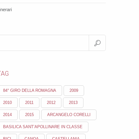
tinerari
TAG
84° GIRO DELLA ROMAGNA
2009
2010
2011
2012
2013
2014
2015
ARCANGELO CORELLI
BASILICA SANT’APOLLINARE IN CLASSE
BICI
CANOA
CASTELLANIA