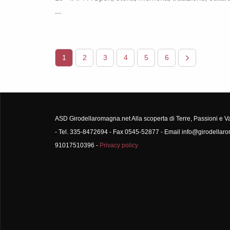
...
1
2
3
4
5
6
ASD Girodellaromagna.net Alla scoperta di Terre, Passioni e V
- Tel. 335-8472694 - Fax 0545-52877 - Email info@girodellar
91017510396 -
Privacy policy