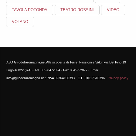
TAVOLA ROTONDA
TEATRO ROSSINI
VIDEO
VOLANO
ASD Girodellaromagna.net Alla scoperta di Terre, Passioni e Valori via Del Pino 19
Lugo 48022 (RA) - Tel. 335-8472694 - Fax 0545-52877 - Email
info@girodellaromagna.net P.IVA 02364190393 - C.F. 91017510396 -
Privacy policy