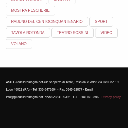
MOSTRA PESCHERIE
RADUNO DEL CENTOCINQUANTENARIO
SPORT
TAVOLA ROTONDA
TEATRO ROSSINI
VIDEO
VOLANO
ASD Girodellaromagna.net Alla scoperta di Terre, Passioni e Valori via Del Pino 19
Lugo 48022 (RA) - Tel. 335-8472694 - Fax 0545-52877 - Email
info@girodellaromagna.net P.IVA 02364190393 - C.F. 91017510396 -
Privacy policy